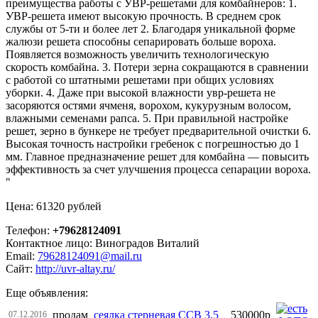
преимущества работы с УВР-решетами для комбайнеров: 1.
УВР-решета имеют высокую прочность. В среднем срок
службы от 5-ти и более лет 2. Благодаря уникальной форме
жалюзи решета способны сепарировать больше вороха.
Появляется возможность увеличить технологическую
скорость комбайна. 3. Потери зерна сокращаются в сравнении
с работой со штатными решетами при общих условиях
уборки. 4. Даже при высокой влажности увр-решета не
засоряются остями ячменя, ворохом, кукурузным волосом,
влажными семенами рапса. 5. При правильной настройке
решет, зерно в бункере не требует предварительной очистки 6.
Высокая точность настройки гребенок с погрешностью до 1
мм. Главное предназначение решет для комбайна — повысить
эффективность за счет улучшения процесса сепарации вороха.
"
Цена: 61320 рублей
Телефон:
+79628124091
Контактное лицо: Виноградов Виталий
Email:
79628124091@mail.ru
Сайт:
http://uvr-altay.ru/
Еще объявления:
продам
сеялка стерневая ССВ 3.5
530000р
07.12.2016