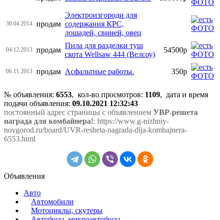
Электроизгороди для
продам
содержания КРС,
30.04.2014
лошадей, свиней, овец
Пила для разделки туш
продам
54500р
04.12.2013
скота Wellsaw 444 (Велсоу)
продам
Асфальтные работы.
350р
06.11.2013
№ объявления:
6553
, кол-во просмотров
:
1109
, дата и время
подачи объявления:
09.10.2021 12:32:43
постоянный адрес страницы с объявлением
УВР-решета
награда для комбайнера!
: https://www.g-nizhniy-
novgorod.ru/board/UVR-resheta-nagrada-dlja-kombajnera-
6553.html
Объявления
Авто
Автомобили
Мотоциклы, скутеры
Автобусы, микроавтобусы