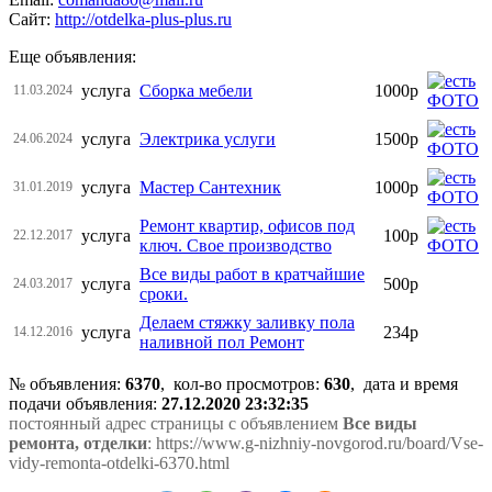
Сайт:
http://otdelka-plus-plus.ru
Еще объявления:
услуга
Сборка мебели
1000р
11.03.2024
услуга
Электрика услуги
1500р
24.06.2024
услуга
Мастер Сантехник
1000р
31.01.2019
Ремонт квартир, офисов под
услуга
100р
22.12.2017
ключ. Свое производство
Все виды работ в кратчайшие
услуга
500р
24.03.2017
сроки.
Делаем стяжку заливку пола
услуга
234р
14.12.2016
наливной пол Ремонт
№ объявления:
6370
, кол-во просмотров
:
630
, дата и время
подачи объявления:
27.12.2020 23:32:35
постоянный адрес страницы с объявлением
Все виды
ремонта, отделки
: https://www.g-nizhniy-novgorod.ru/board/Vse-
vidy-remonta-otdelki-6370.html