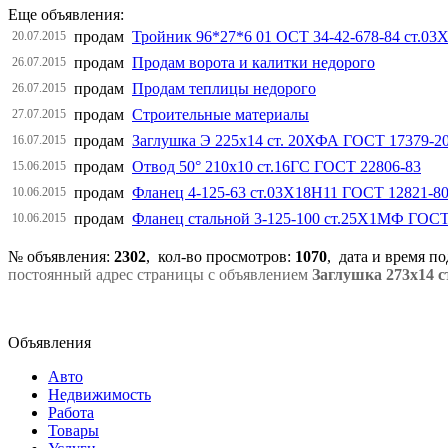
Еще объявления:
продам
Тройник 96*27*6 01 ОСТ 34-42-678-84 ст.03
20.07.2015
продам
Продам ворота и калитки недорого
26.07.2015
продам
Продам теплицы недорого
26.07.2015
продам
Строительные материалы
27.07.2015
продам
Заглушка Э 225х14 ст. 20ХФА ГОСТ 17379-2
16.07.2015
продам
Отвод 50° 210х10 ст.16ГС ГОСТ 22806-83
15.06.2015
продам
Фланец 4-125-63 ст.03Х18Н11 ГОСТ 12821-8
10.06.2015
продам
Фланец стальной 3-125-100 ст.25Х1МФ ГОСТ
10.06.2015
№ объявления:
2302
, кол-во просмотров
:
1070
, дата и время п
постоянный адрес страницы с объявлением
Заглушка 273х14 
Объявления
Авто
Недвижимость
Работа
Товары