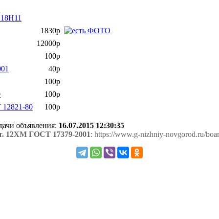
Х18Н11
1830р
12000р
100р
001
40р
100р
0
100р
 12821-80
100р
одачи объявления:
16.07.2015 12:30:35
ст. 12ХМ ГОСТ 17379-2001
: https://www.g-nizhniy-novgorod.ru/