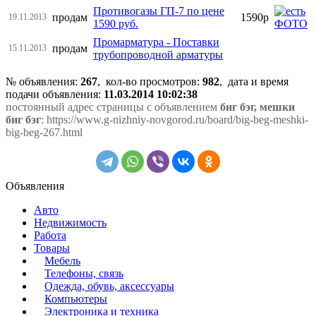
Противогазы ГП-7 по цене
продам
1590р
19.11.2013
1590 руб.
Промарматура - Поставки
продам
15.11.2013
трубопроводной арматуры
№ объявления:
267
, кол-во просмотров
:
982
, дата и время
подачи объявления:
11.03.2014 10:02:38
постоянный адрес страницы с объявлением
биг бэг, мешки
биг бэг
: https://www.g-nizhniy-novgorod.ru/board/big-beg-meshki-
big-beg-267.html
Объявления
Авто
Недвижимость
Работа
Товары
Мебель
Телефоны, связь
Одежда, обувь, аксессуары
Компьютеры
Электроника и техника