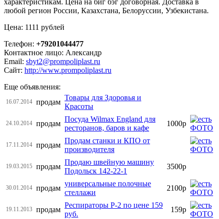
характеристикам. Цена на биг бэг договорная. Доставка в
любой регион России, Казахстана, Белоруссии, Узбекистана.
Цена: 1111 рублей
Телефон:
+79201044477
Контактное лицо: Александр
Email:
sbyt2@prompoliplast.ru
Сайт:
http://www.prompoliplast.ru
Еще объявления:
Товары для Здоровья и
продам
16.07.2014
Красоты
Посуда Wilmax England для
продам
1000р
24.10.2014
ресторанов, баров и кафе
Продам станки и КПО от
продам
17.11.2014
производителя
Продаю швейную машину
продам
3500р
19.03.2015
Подольск 142-22-1
универсальные полочные
продам
2100р
30.01.2014
стеллажи
Респираторы Р-2 по цене 159
продам
159р
19.11.2013
руб.