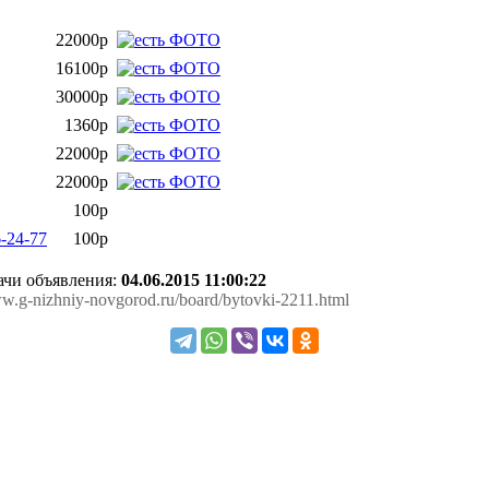
22000р
16100р
30000р
1360р
22000р
22000р
100р
-24-77
100р
дачи объявления:
04.06.2015 11:00:22
www.g-nizhniy-novgorod.ru/board/bytovki-2211.html