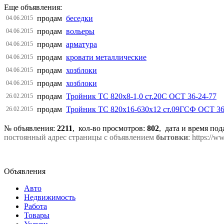
Еще объявления:
продам
беседки
04.06.2015
продам
вольеры
04.06.2015
продам
арматура
04.06.2015
продам
кровати металлические
04.06.2015
продам
хозблоки
04.06.2015
продам
хозблоки
04.06.2015
продам
Тройник ТС 820х8-1,0 ст.20С ОСТ 36-24-77
26.02.2015
продам
Тройник ТС 820х16-630х12 ст.09ГСФ ОСТ 36
26.02.2015
№ объявления:
2211
, кол-во просмотров
:
802
, дата и время по
постоянный адрес страницы с объявлением
бытовки
: https://
Объявления
Авто
Недвижимость
Работа
Товары