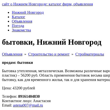
сайт о Нижнем Новгороде: каталог фирм, объявления
Нижний Новгород
Каталог
Объявления
Погода
Знакомства
бытовки, Нижний Новгород
Объявления
»
Строительство и ремонт
»
Стройматериалы
продам: бытовки
Бытовка утепленная, металлическая. Возможны различные вари
пластик) – 56200 руб. Область применения бытовок весьма ши
бытовку, как для временного жилья, так и для хранения матери
Цена: 43200 рублей
Телефон:
89161404830
Контактное лицо: Анастасия
Email:
astena007@mail.ru