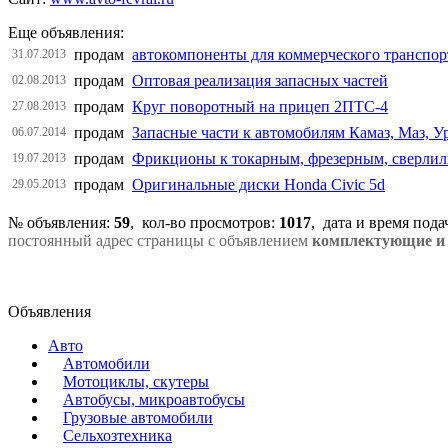
Еще объявления:
продам
автокомпоненты для коммерческого транспор
31.07.2013
продам
Оптовая реализация запасных частей
02.08.2013
продам
Круг поворотный на прицеп 2ПТС-4
27.08.2013
продам
Запасные части к автомобилям Камаз, Маз, У
06.07.2014
продам
Фрикционы к токарным, фрезерным, сверли
19.07.2013
продам
Оригинальные диски Honda Civic 5d
29.05.2013
№ объявления:
59
, кол-во просмотров
:
1017
, дата и время под
постоянный адрес страницы с объявлением
комплектующие и 
Объявления
Авто
Автомобили
Мотоциклы, скутеры
Автобусы, микроавтобусы
Грузовые автомобили
Сельхозтехника