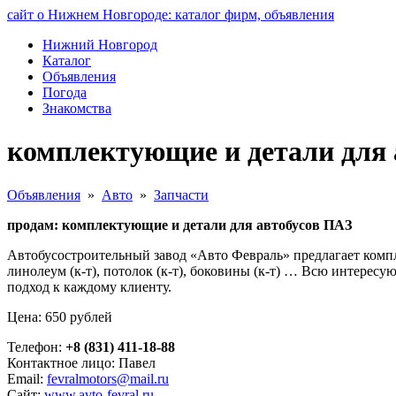
сайт о Нижнем Новгороде: каталог фирм, объявления
Нижний Новгород
Каталог
Объявления
Погода
Знакомства
комплектующие и детали для
Объявления
»
Авто
»
Запчасти
продам: комплектующие и детали для автобусов ПАЗ
Автобусостроительный завод «Авто Февраль» предлагает компле
линолеум (к-т), потолок (к-т), боковины (к-т) … Всю интере
подход к каждому клиенту.
Цена: 650 рублей
Телефон:
+8 (831) 411-18-88
Контактное лицо: Павел
Email:
fevralmotors@mail.ru
Сайт:
www.avto-fevral.ru