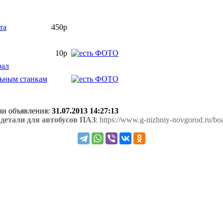
та
450р
10р
рал
льным станкам
ачи объявления:
31.07.2013 14:27:13
детали для автобусов ПАЗ
: https://www.g-nizhniy-novgorod.ru/bo