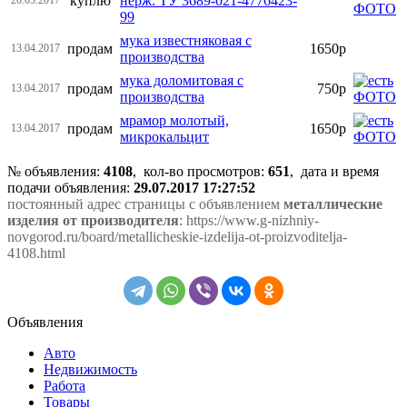
куплю
нерж. ТУ 3689-021-4776423-
99
мука известняковая с
продам
1650р
13.04.2017
производства
мука доломитовая с
продам
750р
13.04.2017
производства
мрамор молотый,
продам
1650р
13.04.2017
микрокальцит
№ объявления:
4108
, кол-во просмотров
:
651
, дата и время
подачи объявления:
29.07.2017 17:27:52
постоянный адрес страницы с объявлением
металлические
изделия от производителя
: https://www.g-nizhniy-
novgorod.ru/board/metallicheskie-izdelija-ot-proizvoditelja-
4108.html
Объявления
Авто
Недвижимость
Работа
Товары