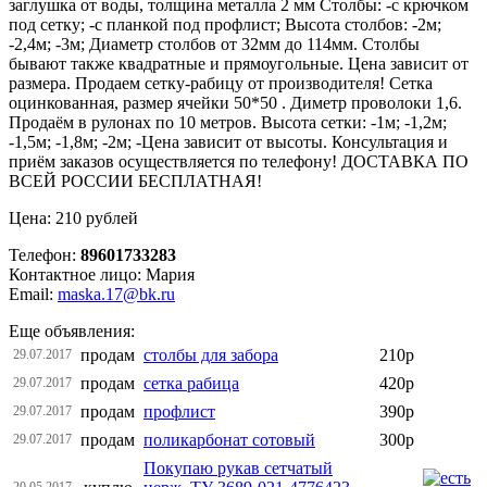
заглушка от воды, толщина металла 2 мм Столбы: -с крючком
под сетку; -с планкой под профлист; Высота столбов: -2м;
-2,4м; -3м; Диаметр столбов от 32мм до 114мм. Столбы
бывают также квадратные и прямоугольные. Цена зависит от
размера. Продаем сетку-рабицу от производителя! Сетка
оцинкованная, размер ячейки 50*50 . Диметр проволоки 1,6.
Продаём в рулонах по 10 метров. Высота сетки: -1м; -1,2м;
-1,5м; -1,8м; -2м; -Цена зависит от высоты. Консультация и
приём заказов осуществляется по телефону! ДОСТАВКА ПО
ВСЕЙ РОССИИ БЕСПЛАТНАЯ!
Цена: 210 рублей
Телефон:
89601733283
Контактное лицо: Мария
Email:
maska.17@bk.ru
Еще объявления:
продам
столбы для забора
210р
29.07.2017
продам
сетка рабица
420р
29.07.2017
продам
профлист
390р
29.07.2017
продам
поликарбонат сотовый
300р
29.07.2017
Покупаю рукав сетчатый
20.05.2017