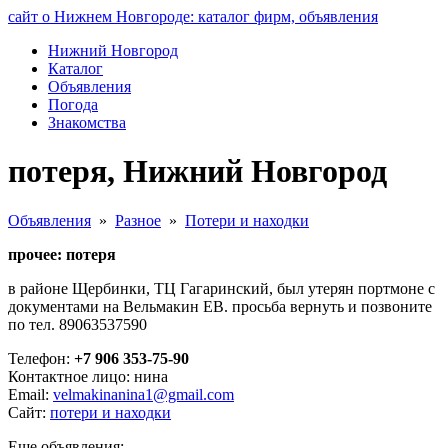
сайт о Нижнем Новгороде: каталог фирм, объявления
Нижний Новгород
Каталог
Объявления
Погода
Знакомства
потеря, Нижний Новгород
Объявления
»
Разное
»
Потери и находки
прочее: потеря
в районе Щербинки, ТЦ Гагаринский, был утерян портмоне с
документами на Вельмакин ЕВ. просьба вернуть и позвоните
по тел. 89063537590
Телефон:
+7 906 353-75-90
Контактное лицо: нина
Email:
velmakinanina1@gmail.com
Сайт:
потери и находки
Еще объявления: