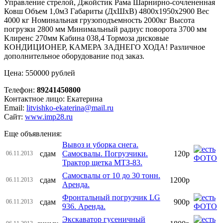
Управление стрелой, Джойстик Рама Шарнирно-сочлененная
Ковш Объем 1,0м3 Габариты (ДхШхВ) 4800х1950х2900 Вес
4000 кг Номинальная грузоподъемность 2000кг Высота
погрузки 2800 мм Минимальный радиус поворота 3700 мм
Клиренс 270мм Кабина 038,4 Тормоза дисковые
КОНДИЦИОНЕР, КАМЕРА ЗАДНЕГО ХОДА! Различное
дополнительное оборудование под заказ.
Цена: 550000 рублей
Телефон:
89241450800
Контактное лицо: Екатерина
Email:
litvishko-ekaterina@mail.ru
Сайт:
www.imp28.ru
Еще объявления:
Вывоз и уборка снега.
сдам
Самосвалы. Погрузчики.
120р
06.11.2013
Трактор щетка МТЗ-83.
Самосвалы от 10 до 30 тонн.
сдам
1200р
06.11.2013
Аренда.
Фронтальный погрузчик LG
сдам
900р
06.11.2013
936. Аренда.
Экскаватор гусеничный