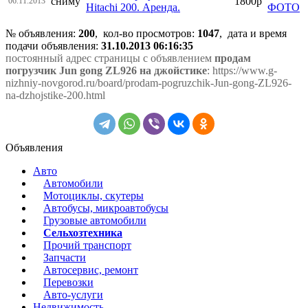
сниму
1800р
06.11.2013
Hitachi 200. Аренда.
№ объявления:
200
, кол-во просмотров
:
1047
, дата и время
подачи объявления:
31.10.2013 06:16:35
постоянный адрес страницы с объявлением
продам
погрузчик Jun gong ZL926 на джойстике
: https://www.g-
nizhniy-novgorod.ru/board/prodam-pogruzchik-Jun-gong-ZL926-
na-dzhojstike-200.html
Объявления
Авто
Автомобили
Мотоциклы, скутеры
Автобусы, микроавтобусы
Грузовые автомобили
Сельхозтехника
Прочий транспорт
Запчасти
Автосервис, ремонт
Перевозки
Авто-услуги
Недвижимость