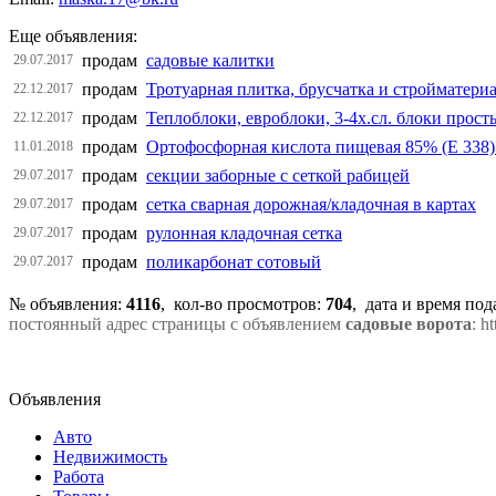
Еще объявления:
продам
садовые калитки
29.07.2017
продам
Тротуарная плитка, брусчатка и стройматери
22.12.2017
продам
Теплоблоки, евроблоки, 3-4х.сл. блоки прост
22.12.2017
продам
Ортофосфорная кислота пищевая 85% (E 338)
11.01.2018
продам
секции заборные с сеткой рабицей
29.07.2017
продам
сетка сварная дорожная/кладочная в картах
29.07.2017
продам
рулонная кладочная сетка
29.07.2017
продам
поликарбонат сотовый
29.07.2017
№ объявления:
4116
, кол-во просмотров
:
704
, дата и время по
постоянный адрес страницы с объявлением
садовые ворота
: h
Объявления
Авто
Недвижимость
Работа