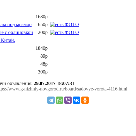
1680р
алы под мрамор
650р
ые с облицовкой
200р
 Китай.
1840р
89р
48р
300р
дачи объявления:
29.07.2017 18:07:31
ttps://www.g-nizhniy-novgorod.ru/board/sadovye-vorota-4116.html