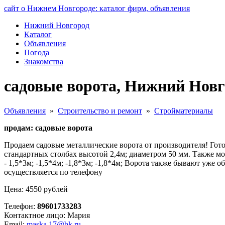
сайт о Нижнем Новгороде: каталог фирм, объявления
Нижний Новгород
Каталог
Объявления
Погода
Знакомства
садовые ворота, Нижний Новг
Объявления
»
Строительство и ремонт
»
Стройматериалы
продам: садовые ворота
Продаем садовые металлические ворота от производителя! Гото
стандартных столбах высотой 2,4м; диаметром 50 мм. Также м
- 1,5*3м; -1,5*4м; -1,8*3м; -1,8*4м; Ворота также бывают уже
осуществляется по телефону
Цена: 4550 рублей
Телефон:
89601733283
Контактное лицо: Мария
Email:
maska.17@bk.ru