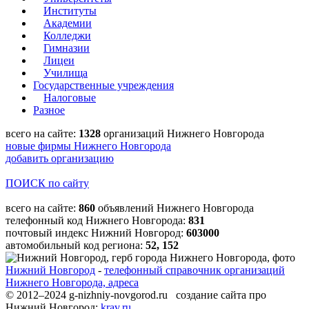
Институты
Академии
Колледжи
Гимназии
Лицеи
Училища
Государственные учреждения
Налоговые
Разное
всего на сайте:
1328
организаций Нижнего Новгорода
новые фирмы Нижнего Новгорода
добавить организацию
ПОИСК по сайту
всего на сайте:
860
объявлений Нижнего Новгорода
телефонный код Нижнего Новгорода:
831
почтовый индекс Нижний Новгород:
603000
автомобильный код региона:
52, 152
Нижний Новгород
-
телефонный справочник организаций
Нижнего Новгорода, адреса
© 2012–2024 g-nizhniy-novgorod.ru создание сайта про
Нижний Новгород:
krav.ru