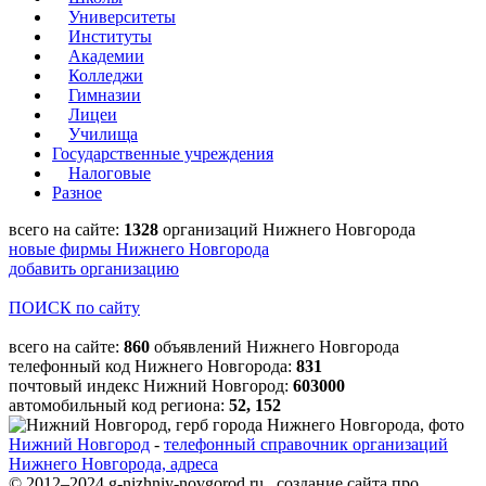
Университеты
Институты
Академии
Колледжи
Гимназии
Лицеи
Училища
Государственные учреждения
Налоговые
Разное
всего на сайте:
1328
организаций Нижнего Новгорода
новые фирмы Нижнего Новгорода
добавить организацию
ПОИСК по сайту
всего на сайте:
860
объявлений Нижнего Новгорода
телефонный код Нижнего Новгорода:
831
почтовый индекс Нижний Новгород:
603000
автомобильный код региона:
52, 152
Нижний Новгород
-
телефонный справочник организаций
Нижнего Новгорода, адреса
© 2012–2024 g-nizhniy-novgorod.ru создание сайта про