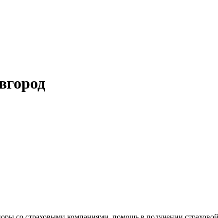
вгород
поры со страховыми компаниями, помощь в получении страховой