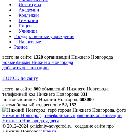
Институты
Академии
Колледжи
Гимназии
Лицеи
Училища
Государственные учреждения
Налоговые
Разное
всего на сайте:
1328
организаций Нижнего Новгорода
новые фирмы Нижнего Новгорода
добавить организацию
ПОИСК по сайту
всего на сайте:
860
объявлений Нижнего Новгорода
телефонный код Нижнего Новгорода:
831
почтовый индекс Нижний Новгород:
603000
автомобильный код региона:
52, 152
Нижний Новгород
-
телефонный справочник организаций
Нижнего Новгорода, адреса
© 2012–2024 g-nizhniy-novgorod.ru создание сайта про
Нижний Новгород:
krav.ru