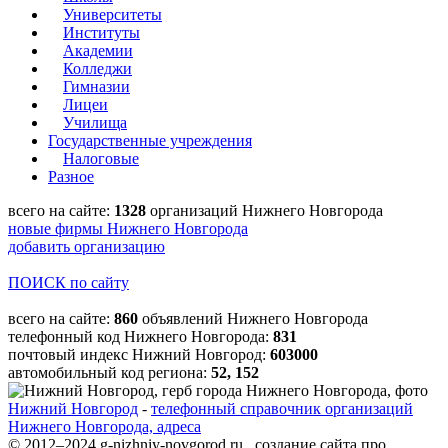
Университеты
Институты
Академии
Колледжи
Гимназии
Лицеи
Училища
Государственные учреждения
Налоговые
Разное
всего на сайте:
1328
организаций Нижнего Новгорода
новые фирмы Нижнего Новгорода
добавить организацию
ПОИСК по сайту
всего на сайте:
860
объявлений Нижнего Новгорода
телефонный код Нижнего Новгорода:
831
почтовый индекс Нижний Новгород:
603000
автомобильный код региона:
52, 152
Нижний Новгород
-
телефонный справочник организаций
Нижнего Новгорода, адреса
© 2012–2024 g-nizhniy-novgorod.ru создание сайта про