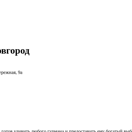
вгород
ережная, 9а
 готов удивить любого гурмана и предоставить ему богатый вы