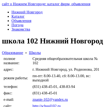
сайт о Нижнем Новгороде: каталог фирм, объявления
Нижний Новгород
Каталог
Объявления
Погода
Знакомства
школа 102 Нижний Новгород
Образование
»
Школы
полное
Средняя общеобразовательная школа №
название:
102
адрес:
г. Нижний Новгород, ул. Родионова, 201
пн-пт: 8.00-13.40, сб: 8.00-13.00, вс:
режим работы:
выходной
телефон:
(831) 438-45-01, 438-83-94
факс:
(831) 438-45-01
e-mail:
znanie-102@yandex.ru
сайт:
http://school102.ru