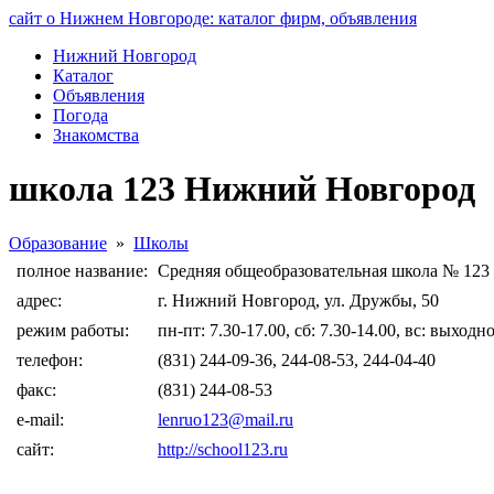
сайт о Нижнем Новгороде: каталог фирм, объявления
Нижний Новгород
Каталог
Объявления
Погода
Знакомства
школа 123 Нижний Новгород
Образование
»
Школы
полное название:
Средняя общеобразовательная школа № 123
адрес:
г. Нижний Новгород, ул. Дружбы, 50
режим работы:
пн-пт: 7.30-17.00, сб: 7.30-14.00, вс: выходн
телефон:
(831) 244-09-36, 244-08-53, 244-04-40
факс:
(831) 244-08-53
e-mail:
lenruo123@mail.ru
сайт:
http://school123.ru