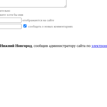
зательно
ажите хотя бы имя
отображаются на сайте
сообщать о новых комментариях
 Нижний Новгород
, сообщив администратору сайта по
электрон