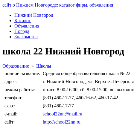
сайт о Нижнем Новгороде: каталог фирм, объявления
Нижний Новгород
Каталог
Объявления
Погода
Знакомства
школа 22 Нижний Новгород
Образование
»
Школы
полное название:
Средняя общеобразовательная школа № 22
адрес:
г. Нижний Новгород, ул. Верхне -Печерская,
режим работы:
пн-пт: 8.00-16.00, сб: 8.00-15.00, вс: выходн
телефон:
(831) 460-17-77, 460-16-62, 460-17-42
факс:
(831) 460-17-77
e-mail:
school22nn@mail.ru
сайт:
http://school22nn.ru