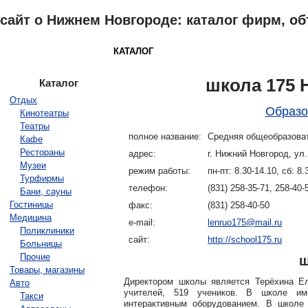
сайт о Нижнем Новгороде: каталог фирм, о
НИЖНИЙ НОВГОРОД
КАТАЛОГ
ОБЪЯВЛЕНИЯ
ПОГОДА
З
школа 175 
Каталог
Отдых
Образо
Кинотеатры
Театры
полное название:
Средняя общеобразова
Кафе
Рестораны
адрес:
г. Нижний Новгород, ул.
Музеи
режим работы:
пн-пт: 8.30-14.10, сб: 8
Турфирмы
телефон:
(831) 258-35-71, 258-40-
Бани, сауны
Гостиницы
факс:
(831) 258-40-50
Медицина
e-mail:
lenruo175@mail.ru
Поликлиники
сайт:
http://school175.ru
Больницы
Прочие
ш
Товары, магазины
Директором школы является Терёхина Е
Авто
учителей, 519 учеников. В школе и
Такси
интерактивным оборудованием. В школе 