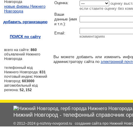
Новгорода
Оценка:
оценку выст
новые фирмы Нижнего
если ставите оценку без ком
Новгорода
Ваши
данные (имя
добавить организацию
и т.п.)
:
Email
:
комментариях
ПОИСК по сайту
всего на сайте:
860
объявлений Нижнего
Вы можете добавить или изменить инф
Новгорода
администратору сайта по
электронной почт
телефонный код
Нижнего Новгорода:
831
почтовый индекс Нижний
Новгород:
603000
автомобильный код
региона:
52, 152
Нижний Новгород
-
телефонный справочник ор
© 2012–2024 g-nizhniy-novgorod.ru создание сайта про Нижний Новг