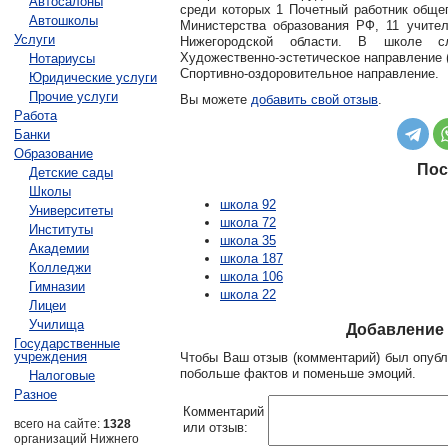
Автосалоны
среди которых 1 Почетный работник обще
Автошколы
Министерства образования РФ, 11 учите
Услуги
Нижегородской области. В школе сл
Художественно-эстетическое направление 
Нотариусы
Спортивно-оздоровительное направление.
Юридические услуги
Прочие услуги
Вы можете
добавить свой отзыв
.
Работа
Банки
Образование
Пос
Детские сады
Школы
школа 92
Университеты
школа 72
Институты
школа 35
Академии
школа 187
Колледжи
школа 106
Гимназии
школа 22
Лицеи
Училища
Добавление 
Государственные
учреждения
Чтобы Ваш отзыв (комментарий) был опубл
побольше фактов и поменьше эмоций.
Налоговые
Разное
Комментарий
всего на сайте:
1328
или отзыв:
организаций Нижнего