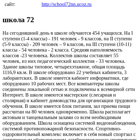
сайт:
http://school72nn.ucoz.ru
школа 72
На сегодняшний день в школе обучаются 454 учащихся. На I
ступени (1-4 классы) - 191 человек - 9 классов, на II ступени
(5-9 классы) - 209 человек – 9 классов, на III ступени (10-11)
классы - 54 человека - 2 класса. Средняя наполняемость
классов -23 человека. Коллектив школы составляет 55
человек, из них педагогический коллектив - 33 человека.
Здание школы типовое, четырехэтажное, общая площадь
1116,9 кв.м. В школе оборудовано 22 учебных кабинета, 3
лаборантских. В школе имеется кабинет информатики, где
оборудовано 10 рабочих мест. Все компьютеры школы
соединены локальной сетью и подключены к всемирной сети
Интернет. В школе имеются мастерские (слесарная и
столярная) и кабинет домоводства для организации трудового
обучения. В школе имеется блок питания, зал приема пищи
рассчитан на 80 человек одновременно. Школа располагает
актовым и танцевальным залами со всем необходимым
оборудованием. Школа оснащена системой видеонаблюдения,
системой противопожарной безопасности. Спортивно-
оздоровительный комплекс включает в себя новый спортзал с
современным оборудованием, комбинированную спортивную