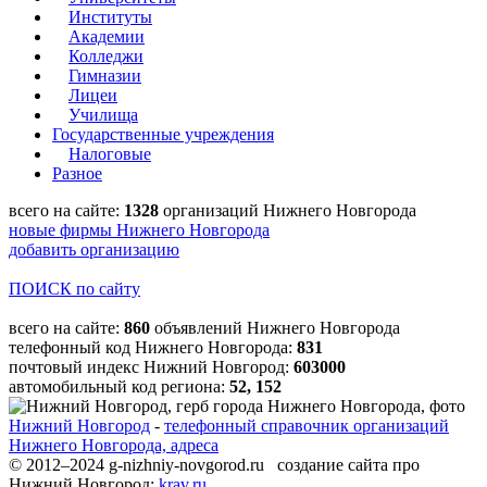
Институты
Академии
Колледжи
Гимназии
Лицеи
Училища
Государственные учреждения
Налоговые
Разное
всего на сайте:
1328
организаций Нижнего Новгорода
новые фирмы Нижнего Новгорода
добавить организацию
ПОИСК по сайту
всего на сайте:
860
объявлений Нижнего Новгорода
телефонный код Нижнего Новгорода:
831
почтовый индекс Нижний Новгород:
603000
автомобильный код региона:
52, 152
Нижний Новгород
-
телефонный справочник организаций
Нижнего Новгорода, адреса
© 2012–2024 g-nizhniy-novgorod.ru создание сайта про
Нижний Новгород:
krav.ru