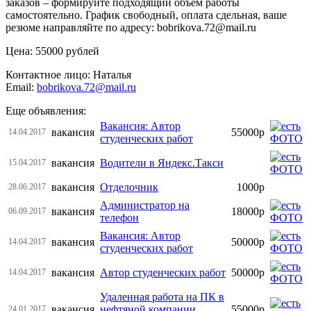
заказов – формируйте подходящий объем работы
самостоятельно. График свободный, оплата сдельная, ваше
резюме направляйте по адресу: bobrikova.72@mail.ru
Цена: 55000 рублей
Контактное лицо: Наталья
Email:
bobrikova.72@mail.ru
Еще объявления:
Вакансия: Автор
вакансия
55000р
14.04.2017
студенческих работ
вакансия
Водители в Яндекс.Такси
15.04.2017
вакансия
Отделочник
1000р
28.06.2017
Администратор на
вакансия
18000р
06.09.2017
телефон
Вакансия: Автор
вакансия
50000р
14.04.2017
студенческих работ
вакансия
Автор студенческих работ
50000р
14.04.2017
Удаленная работа на ПК в
вакансия
нефтяной компании
55000р
24.01.2017