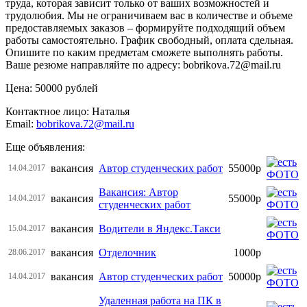
труда, которая зависит только от ваших возможностей и
трудолюбия. Мы не ограничиваем вас в количестве и объеме
предоставляемых заказов – формируйте подходящий объем
работы самостоятельно. График свободный, оплата сдельная.
Опишите по каким предметам сможете выполнять работы.
Ваше резюме направляйте по адресу: bobrikova.72@mail.ru
Цена: 50000 рублей
Контактное лицо: Наталья
Email:
bobrikova.72@mail.ru
Еще объявления:
вакансия
Автор студенческих работ
55000р
14.04.2017
Вакансия: Автор
вакансия
55000р
14.04.2017
студенческих работ
вакансия
Водители в Яндекс.Такси
15.04.2017
вакансия
Отделочник
1000р
28.06.2017
вакансия
Автор студенческих работ
50000р
14.04.2017
Удаленная работа на ПК в