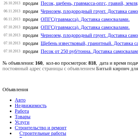
продам
Песок, щебень, гравмасса-опгс, гравий, земл
26.10.2013
продам
Чернозем, плодородный грунт. Доставка само
06.11.2013
продам
ОПГС(гравмасса). Доставка самосвалами.
06.11.2013
продам
ОПГС(гравмасса). Доставка самосвалами.
07.10.2013
продам
Чернозем, плодородный грунт. Доставка само
07.10.2013
продам
Щебень известковый, гранитный. Доставка с
07.10.2013
продам
Песок от 250 руб/тонна. Доставка самосвала
07.10.2013
№ объявления:
160
, кол-во просмотров
:
818
, дата и время под
постоянный адрес страницы с объявлением
Битый кирпич для 
Объявления
Авто
Недвижимость
Работа
Товары
Услуги
Строительство и ремонт
Строительные работы