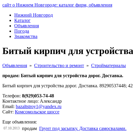
сайт о Нижнем Новгороде: каталог фирм, объявления
Нижний Новгород
Каталог
Объявления
Погода
Знакомства
Битый кирпич для устройства
Объявления
»
Строительство и ремонт
»
Стройматериалы
продам: Битый кирпич для устройства дорог. Доставка.
Битый кирпич для устройства дорог. Доставка. 89290537448; 42
Телефон:
8(929)053-74-48
Контактное лицо: Александр
Email:
bazaltstroy1@yandex.ru
Сайт:
Комсомольское шоссе
Еще объявления:
продам
Грунт под засыпку. Доставка самосвалами.
07.10.2013