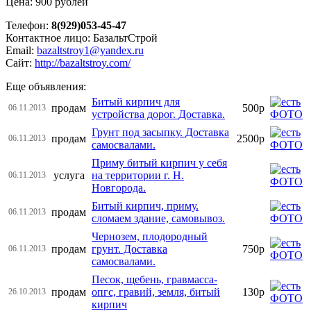
Цена: 900 рублей
Телефон:
8(929)053-45-47
Контактное лицо: БазальтСтрой
Email:
bazaltstroy1@yandex.ru
Сайт:
http://bazaltstroy.com/
Еще объявления:
Битый кирпич для
продам
500р
06.11.2013
устройства дорог. Доставка.
Грунт под засыпку. Доставка
продам
2500р
06.11.2013
самосвалами.
Приму битый кирпич у себя
услуга
на территории г. Н.
06.11.2013
Новгорода.
Битый кирпич, приму.
продам
06.11.2013
сломаем здание, самовывоз.
Чернозем, плодородный
продам
грунт. Доставка
750р
06.11.2013
самосвалами.
Песок, щебень, гравмасса-
продам
опгс, гравий, земля, битый
130р
26.10.2013
кирпич