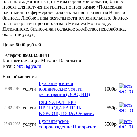
план для администрации Нижегородской области, бизнес-
проект для получения гранта, по программе «Поддержка
начинающих фермеров», для открытия и развития Вашего
бизнеса. Любые виды деятельности (строительство, бизнес-
план открытия производства в Нижнем Новгороде,
Дзержинске, бизнес-план сельское хозяйство, переработка,
оказание услуг).
Цена: 6000 рублей
Телефон:
89033230441
Контактное лицо: Михаил Васильевич
Email:
biz58@ya.ru
Еще объявления:
Бухгалтерские и
услуга
юридические услуги,
1000р
02.09.2016
регистрация (ООО, ИП)
ГЛ.БУХГАЛТЕР /
услуга
ПРЕПОДАВАТЕЛЬ
550р
25.02.2017
КУРСОВ, ВУЗА. Онлайн.
Бухгалтерское
услуга
5500р
27.03.2025
сопровождение Приоритет