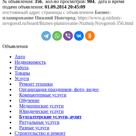
№ объявления:
356
, кол-во просмотров
:
904
, дата и время
подачи объявления:
01.09.2014 20:45:09
постоянный адрес страницы с объявлением
Бизнес-
планирование Нижний Новгород
: https://www.g-nizhniy-
novgorod.ru/board/Biznes-planirovanie-Nizhnij-Novgorod-356.html
Объявления
Авто
Недвижимость
Работа
Товары
Услуги
Ремонт техники
Организация праздников, фото, видео
Компьютерные услуги
Обучение
Медицинские услуги
Юридические услуги
Бухгалтерские услуги, аудит
Ритуальные услуги
Разные услуги
Строительство и ремонт