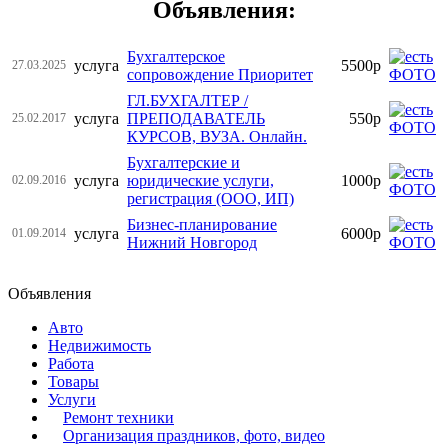
Объявления:
Бухгалтерское
услуга
5500р
27.03.2025
сопровождение Приоритет
ГЛ.БУХГАЛТЕР /
услуга
ПРЕПОДАВАТЕЛЬ
550р
25.02.2017
КУРСОВ, ВУЗА. Онлайн.
Бухгалтерские и
услуга
юридические услуги,
1000р
02.09.2016
регистрация (ООО, ИП)
Бизнес-планирование
услуга
6000р
01.09.2014
Нижний Новгород
Объявления
Авто
Недвижимость
Работа
Товары
Услуги
Ремонт техники
Организация праздников, фото, видео