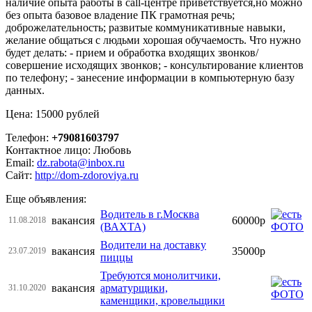
наличие опыта работы в call-центре приветствуется,но можно
без опыта базовое владение ПК грамотная речь;
доброжелательность; развитые коммуникативные навыки,
желание общаться с людьми хорошая обучаемость. Что нужно
будет делать: - прием и обработка входящих звонков/
совершение исходящих звонков; - консультирование клиентов
по телефону; - занесение информации в компьютерную базу
данных.
Цена: 15000 рублей
Телефон:
+79081603797
Контактное лицо: Любовь
Email:
dz.rabota@inbox.ru
Сайт:
http://dom-zdoroviya.ru
Еще объявления:
Водитель в г.Москва
вакансия
60000р
11.08.2018
(ВАХТА)
Водители на доставку
вакансия
35000р
23.07.2019
пиццы
Требуются монолитчики,
вакансия
арматурщики,
31.10.2020
каменщики, кровельщики