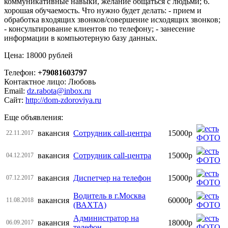
коммуникативные навыки, желание общаться с людьми; 6.
хорошая обучаемость. Что нужно будет делать: - прием и
обработка входящих звонков/совершение исходящих звонков;
- консультирование клиентов по телефону; - занесение
информации в компьютерную базу данных.
Цена: 18000 рублей
Телефон:
+79081603797
Контактное лицо: Любовь
Email:
dz.rabota@inbox.ru
Сайт:
http://dom-zdoroviya.ru
Еще объявления:
вакансия
Сотрудник call-центра
15000р
22.11.2017
вакансия
Сотрудник call-центра
15000р
04.12.2017
вакансия
Диспетчер на телефон
15000р
07.12.2017
Водитель в г.Москва
вакансия
60000р
11.08.2018
(ВАХТА)
Администратор на
вакансия
18000р
06.09.2017
телефон