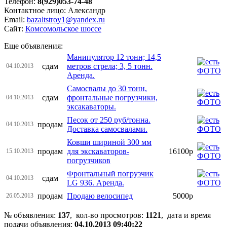
Телефон:
8(929)053-74-48
Контактное лицо: Александр
Email:
bazaltstroy1@yandex.ru
Сайт:
Комсомольское шоссе
Еще объявления:
Манипулятор 12 тонн; 14,5
сдам
метров стрела; 3, 5 тонн.
04.10.2013
Аренда.
Самосвалы до 30 тонн,
сдам
фронтальные погрузчики,
04.10.2013
эксакаваторы.
Песок от 250 руб/тонна.
продам
04.10.2013
Доставка самосвалами.
Ковши шириной 300 мм
продам
для экскаваторов-
16100р
15.10.2013
погрузчиков
Фронтальный погрузчик
сдам
04.10.2013
LG 936. Аренда.
продам
Продаю велосипед
5000р
26.05.2013
№ объявления:
137
, кол-во просмотров
:
1121
, дата и время
подачи объявления:
04.10.2013 09:40:22