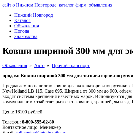
сайт о Нижнем Новгороде: каталог фирм, объявления
Нижний Новгород
Каталог
Объявления
Погода
Знакомства
Ковши шириной 300 мм для э
Объявления
»
Авто
»
Прочий транспорт
продам: Ковши шириной 300 мм для экскаваторов-погрузч
Предлагаем по наличию ковши для экскаваторов-погрузчиков JCB
NewHolland LB 115, Case 695. Ширина от 300 мм до 900, объем 
входят системы крепления известных марок. Используются для
коммунальном хозяйстве: рытье котлованов, траншей, ям и т.д. 
Цена: 16100 рублей
Телефон:
8-800-555-02-80
Контактное лицо: Менеджер
Email:
call-center@intertexnika.ru