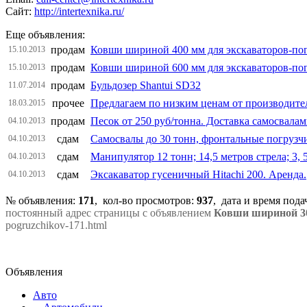
Сайт:
http://intertexnika.ru/
Еще объявления:
продам
Ковши шириной 400 мм для экскаваторов-по
15.10.2013
продам
Ковши шириной 600 мм для экскаваторов-по
15.10.2013
продам
Бульдозер Shantui SD32
11.07.2014
прочее
Предлагаем по низким ценам от производите
18.03.2015
продам
Песок от 250 руб/тонна. Доставка самосвалам
04.10.2013
сдам
Самосвалы до 30 тонн, фронтальные погрузчи
04.10.2013
сдам
Манипулятор 12 тонн; 14,5 метров стрела; 3, 
04.10.2013
сдам
Эксакаватор гусеничный Hitachi 200. Аренда.
04.10.2013
№ объявления:
171
, кол-во просмотров
:
937
, дата и время под
постоянный адрес страницы с объявлением
Ковши шириной 30
pogruzchikov-171.html
Объявления
Авто