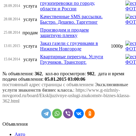
грузоперевозки по городу,
услуга
28.09.2014
области и России
Качественные SMS рассылки.
услуга
28.08.2014
Быстро. Дешево. Таргетинг
Производим и продаем
продам
25.08.2014
защитную пленку
Заказ газели с грузчиками в
услуга
1000р
13.01.2015
Нижнем Новгороде
Квартирные переезды. Услуги
услуга
15.04.2014
Грузчиков. Транспорт.
№ объявления:
362
, кол-во просмотров
:
982
, дата и время
подачи объявления:
05.01.2015 03:00:06
постоянный адрес страницы с объявлением
Эксклюзивные
услуги знакомств бизнес класса.
: https://www.g-nizhniy-
novgorod.ru/board/Ekskljuzivnye-uslugi-znakomstv-biznes-klassa-
362.html
Объявления
Авто