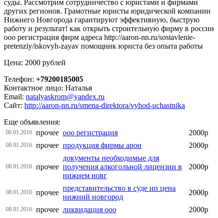
суды. Рассмотрим сотрудничество с юристами и фирмами
других регионов. Грамотные юристы юридической компании
Нижнего Новгорода гарантируют эффективную, быструю
работу и результат! как открыть строительную фирму в россии
ооо регистрация фирм адреса http://aaron-nn.ru/sostavlenie-
pretenziy/iskovyh-zayav помощник юриста без опыта работы
Цена: 2000 рублей
Телефон:
+79200185005
Контактное лицо: Наталья
Email:
natalyaskrom@yandex.ru
Сайт:
http://aaron-nn.ru/smena-direktora/vyhod-uchastnika
Еще объявления:
прочее
ооо регистрация
2000р
08.01.2016
прочее
продукция фирмы арон
2000р
08.01.2016
документы необходимые для
прочее
получения алкогольной лицензии в
2000р
08.01.2016
нижнем новг
представительство в суде ип цена
прочее
2000р
08.01.2016
нижний новгород
прочее
ликвидация ооо
2000р
08.01.2016