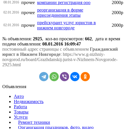
прочее
компании регистрация ооо
2000р
08.01.2016
реорганизация в форме
прочее
2000р
02.01.2016
присоединения этапы
прейскурант услуг юристов в
прочее
2000р
02.01.2016
нижнем новгороде
№ объявления:
2925
, кол-во просмотров
:
662
, дата и время
подачи объявления:
08.01.2016 16:09:47
постоянный адрес страницы с объявлением
Гражданский
юрист в Нижнем Новгороде
: https://www.g-nizhniy-
novgorod.ru/board/Grazhdanskij-jurist-v-Nizhnem-Novgorode-
2925.html
Объявления
Авто
Недвижимость
Работа
Товары
Услуги
Ремонт техники
Организация праздников, фото, видео