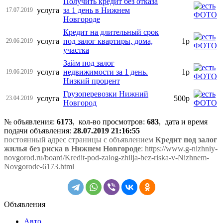
Получить кредит без отказа
услуга
за 1 день в Нижнем
17.07.2019
Новгороде
Кредит на длительный срок
услуга
под залог квартиры, дома,
1р
29.06.2019
участка
Займ под залог
услуга
недвижимости за 1 день.
1р
19.06.2019
Низкий процент
Грузоперевозки Нижний
услуга
500р
23.04.2019
Новгород
№ объявления:
6173
, кол-во просмотров
:
683
, дата и время
подачи объявления:
28.07.2019 21:16:55
постоянный адрес страницы с объявлением
Кредит под залог
жилья без риска в Нижнем Новгороде
: https://www.g-nizhniy-
novgorod.ru/board/Kredit-pod-zalog-zhilja-bez-riska-v-Nizhnem-
Novgorode-6173.html
Объявления
Авто