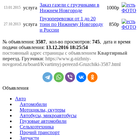
Заказ газели с грузчиками в
услуга
1000р
13.01.2015
Нижнем Новгороде
Грузоперевозки от 1 до 20
услуга
тонн по Нижнему Новгороду
850р
27.10.2013
и России
№ объявления:
3587
, кол-во просмотров
:
745
, дата и время
подачи объявления:
13.12.2016 18:25:54
постоянный адрес страницы с объявлением
Квартирный
переезд. Грузчики
: https://www.g-nizhniy-
novgorod.ru/board/Kvartirnyj-pereezd-Gruzchiki-3587.html
Объявления
Авто
Автомобили
Мотоциклы, скутеры
Автобусы, микроавтобусы
Грузовые автомобили
Сельхозтехника
Прочий транспорт
Запчасти