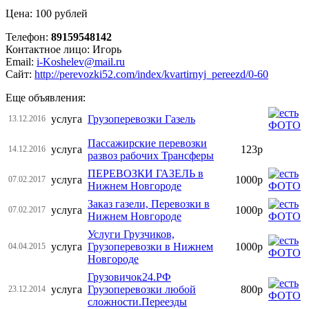
Цена: 100 рублей
Телефон:
89159548142
Контактное лицо: Игорь
Email:
i-Koshelev@mail.ru
Сайт:
http://perevozki52.com/index/kvartirnyj_pereezd/0-60
Еще объявления:
услуга
Грузоперевозки Газель
13.12.2016
Пассажирские перевозки
услуга
123р
14.12.2016
развоз рабочих Трансферы
ПЕРЕВОЗКИ ГАЗЕЛЬ в
услуга
1000р
07.02.2017
Нижнем Новгороде
Заказ газели, Перевозки в
услуга
1000р
07.02.2017
Нижнем Новгороде
Услуги Грузчиков,
услуга
Грузоперевозки в Нижнем
1000р
04.04.2015
Новгороде
Грузовичок24.РФ
услуга
Грузоперевозки любой
800р
23.12.2014
сложности.Переезды