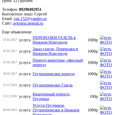
Цена: 123 рублей
Телефон:
89290492951
Контактное лицо: Сергей
Email:
vsk-152@yandex.ru
Сайт:
avtostop.nngrad.ru
Еще объявления:
ПЕРЕВОЗКИ ГАЗЕЛЬ в
услуга
1000р
07.02.2017
Нижнем Новгороде
Заказ газели, Перевозки в
услуга
1000р
07.02.2017
Нижнем Новгороде
Переезд квартиры, офисный
услуга
1000р
07.02.2017
переезд
услуга
Грузоперевозки переезд
1000р
28.02.2017
услуга
Грузоперевозки Газель
13.12.2016
Квартирный переезд.
услуга
100р
13.12.2016
Грузчики
Услуги Грузчиков,
услуга
Грузоперевозки в Нижнем
1000р
04.04.2015
Новгороде