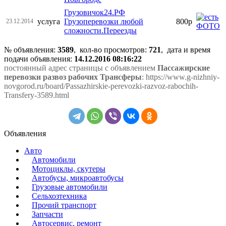
Грузовичок24.РФ
услуга
Грузоперевозки любой
800р
23.12.2014
сложности.Переезды
№ объявления:
3589
, кол-во просмотров
:
721
, дата и время
подачи объявления:
14.12.2016 08:16:22
постоянный адрес страницы с объявлением
Пассажирские
перевозки развоз рабочих Трансферы
: https://www.g-nizhniy-
novgorod.ru/board/Passazhirskie-perevozki-razvoz-rabochih-
Transfery-3589.html
Объявления
Авто
Автомобили
Мотоциклы, скутеры
Автобусы, микроавтобусы
Грузовые автомобили
Сельхозтехника
Прочий транспорт
Запчасти
Автосервис, ремонт