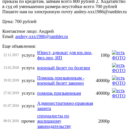
приказа по кредитам, займам всего 800 рублей 2. Ходатайство
в суд об уменьшении размера неустойки всего 700 рублей
Пишите нам на электронную почту andrey-xxx1986@rambler.ru
Цена: 700 рублей
Контактное лицо: Андрей
Email:
andrey-xxx1986@rambler.ru
Еще объявления:
Юрист, адвокат для юр.лиц,
услуга
100р
22.12.2017
физ.лиц, ИП
услуга
военный билет по болезни
13.02.2018
Помощь призывникам -
услуга
40000р
19.02.2018
военный билет законно
услуга
помощь призывникам
40000р
27.02.2019
Административно-правовая
услуга
01.07.2016
защита
специалисты по
прочее
жилищному
2000р
09.01.2016
законодательству