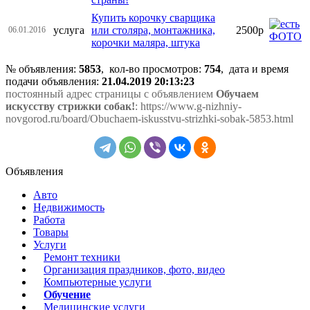
Купить корочку сварщика
услуга
или столяра, монтажника,
2500р
06.01.2016
корочки маляра, штука
№ объявления:
5853
, кол-во просмотров
:
754
, дата и время
подачи объявления:
21.04.2019 20:13:23
постоянный адрес страницы с объявлением
Обучаем
искусству стрижки собак!
: https://www.g-nizhniy-
novgorod.ru/board/Obuchaem-iskusstvu-strizhki-sobak-5853.html
Объявления
Авто
Недвижимость
Работа
Товары
Услуги
Ремонт техники
Организация праздников, фото, видео
Компьютерные услуги
Обучение
Медицинские услуги