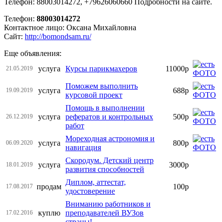
Телефон: 88003014272, +79626060660 Подробности на сайте.
Телефон:
88003014272
Контактное лицо: Оксана Михайловна
Сайт:
http://bomondsam.ru/
Еще объявления:
услуга
Курсы парикмахеров
11000р
21.05.2019
Поможем выполнить
услуга
688р
19.09.2019
курсовой проект
Помощь в выполнении
услуга
рефератов и контрольных
500р
26.12.2019
работ
Мореходная астрономия и
услуга
800р
06.09.2020
навигация
Скородум. Детский центр
услуга
3000р
18.01.2019
развития способностей
Диплом, аттестат,
продам
100р
17.08.2017
удостоверение
Вниманию работников и
куплю
преподавателей ВУЗов
17.02.2016
страны!