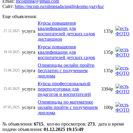
Email:
mcoipmsk@gmail.com
Сайт:
https://mcoip.ru/olimpiada/anglijskomu-yazyku/
Еще объявления:
Курсы повышения
квалификации для
услуга
135р
27.12.2025
воспитателей детских садов
дистанцион
Курсы повышения
услуга
квалификации для
135р
19.10.2025
воспитателей детских садов
Олимпиады онлайн пройти
услуга
бесплатно с получением
135р
15.06.2025
диплома
Курсы профессиональной
услуга
переподготовки для
3394р
25.05.2025
педагогов и воспитателей
Олимпиады по математике
услуга
онлайн пройти с получением
100р
07.05.2025
диплома
№ объявления:
6715
, кол-во просмотров
:
273
, дата и время
подачи объявления:
01.12.2025 19:15:49