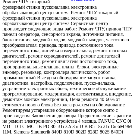
Ремонт ЧПУ токарный
фрезерный станки пусконаладка электроника
обрабатывающий центр система Ремонт ЧПУ токарный
фрезерный станки пусконаладка электроника
обрабатывающий центр система Сервисный центр
производит следующие виды работ: Ремонт ЧПУ, привод ЧПУ,
панели оператора, сенсорного экрана, источника питания,
блок питания, модулей входов, модулей выходов, частотного
преобразователя, привода, привода постоянного тока,
переменного тока, линейка измерительная, ремонт шаговых
двигателей, ремонт серводвигателей, ремонт двигателей
переменного тока, ремонт двигателя постоянного тока,
пропорциональные клапана платы, блоки, электронные,
энкодер, резольвер, контроллера логического, робот
промышленный Выезд на оборудование запуск станка,
диагностика, настройка, подключение, пуско-наладка,
устранение электронных сбоев, техническое обслуживание
программирование, модернизация, автоматизация, внедрение,
демонтаж монтаж электроники, Цена ремонта 40-60% от
стоимости нового блока Без электро-схем на оборудование
Ремонтируем устаревшее оборудование которое снято с
производства Заключение договора Предоставление гарантии
на ремонт электронного устройства 4 месяца. FANUC CNC 0i
MD TD TC MC TB PD 30i 31i 32i 35i D B B5 18i 21i 16i 6M 9M
11M, Siemens Sinumerik 840D 810D 802D 828D 802S 840Di