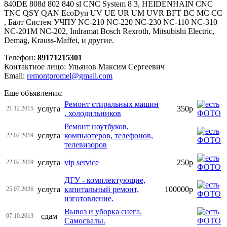
840DE 808d 802 840 sl CNC System 8 3, HEIDENHAIN CNC
TNC QSY QAN EcoDyn UV UE UR UM UVR BFT BC MC CC
, Балт Систем УЧПУ NC-210 NC-220 NC-230 NC-110 NC-310
NC-201M NC-202, Indramat Bosch Rexroth, Mitsubishi Electric,
Demag, Krauss-Maffei, и другие.
Телефон:
89171215301
Контактное лицо: Ульянов Максим Сергеевич
Email:
remontpromel@gmail.com
Еще объявления:
Ремонт стиральных машин
услуга
350р
21.12.2015
, холодильников
Ремонт ноутбуков,
услуга
компьютеров, телефонов,
22.02.2019
телевизоров
услуга
vip service
250р
22.02.2019
ДГУ - комплектующие,
услуга
капитальный ремонт,
100000р
25.07.2026
изготовление.
Вывоз и уборка снега.
сдам
07.10.2013
Самосвалы.