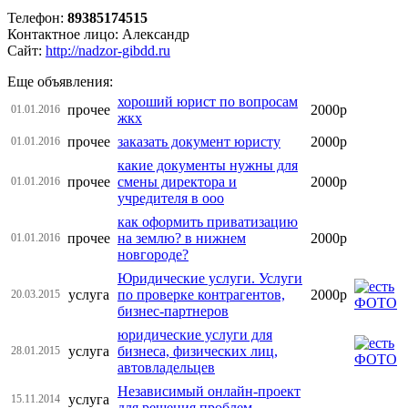
Телефон:
89385174515
Контактное лицо: Александр
Сайт:
http://nadzor-gibdd.ru
Еще объявления:
хороший юрист по вопросам
прочее
2000р
01.01.2016
жкх
прочее
заказать документ юристу
2000р
01.01.2016
какие документы нужны для
прочее
смены директора и
2000р
01.01.2016
учредителя в ооо
как оформить приватизацию
прочее
на землю? в нижнем
2000р
01.01.2016
новгороде?
Юридические услуги. Услуги
услуга
по проверке контрагентов,
2000р
20.03.2015
бизнес-партнеров
юридические услуги для
услуга
бизнеса, физических лиц,
28.01.2015
автовладельцев
Независимый онлайн-проект
услуга
15.11.2014
для решения проблем