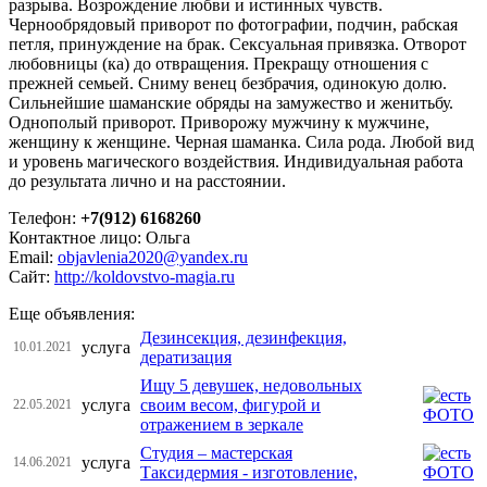
разрыва. Возрождение любви и истинных чувств.
Чернообрядовый приворот по фотографии, подчин, рабская
петля, принуждение на брак. Сексуальная привязка. Отворот
любовницы (ка) до отвращения. Прекращу отношения с
прежней семьей. Сниму венец безбрачия, одинокую долю.
Сильнейшие шаманские обряды на замужество и женитьбу.
Однополый приворот. Приворожу мужчину к мужчине,
женщину к женщине. Черная шаманка. Сила рода. Любой вид
и уровень магического воздействия. Индивидуальная работа
до результата лично и на расстоянии.
Телефон:
+7(912) 6168260
Контактное лицо: Ольга
Email:
objavlenia2020@yandex.ru
Сайт:
http://koldovstvo-magia.ru
Еще объявления:
Дезинсекция, дезинфекция,
услуга
10.01.2021
дератизация
Ищу 5 девушек, недовольных
услуга
своим весом, фигурой и
22.05.2021
отражением в зеркале
Студия – мастерская
услуга
14.06.2021
Таксидермия - изготовление,