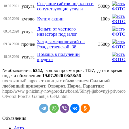
Создание сайтов под ключ и
услуга
5000р
18.07.2021
сопутствующие услуги
куплю
Купим акции
100р
09.05.2020
Деньги от частного
услуга
09.04.2020
инвестора под залог
Зал для мероприятий на
прочее
3500р
09.04.2020
Рождественской, 38
Помощь в получении
услуга
18.03.2020
кредита
№ объявления:
6342
, кол-во просмотров
:
1157
, дата и время
подачи объявления:
19.07.2020 08:58:56
постоянный адрес страницы с объявлением
Сильный
любовный приворот. Отворот. Порча. Гарантия
:
https://www.g-nizhniy-novgorod.ru/board/Silnyj-ljubovnyj-privorot-
Otvorot-Porcha-Garantija-6342.html
Объявления
Авто