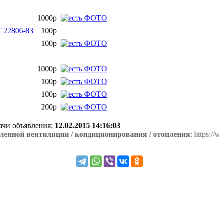
1000р
 22806-83
100р
100р
1000р
100р
100р
200р
дачи объявления:
12.02.2015 14:16:03
нной вентиляции / кондиционирования / отопления
: https:/