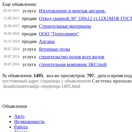
Еще объявления:
услуга
Изготовление и монтаж ангаров.
05.03.2015
продам
Отвод сварной 30° 330х12 ст.12Х1М1Ф ГОСТ
15.06.2015
продам
Строительные материалы
26.08.2015
продам
ООО "Геополимер"
18.03.2016
продам
Ангары
24.11.2014
услуга
бетонные полы
30.07.2014
услуга
строительство полов всех видов
30.07.2014
услуга
строительная компания ЭКСтрой
30.07.2014
№ объявления:
1495
, кол-во просмотров
:
797
, дата и время по
постоянный адрес страницы с объявлением
Системы промышле
-kondicionirovanija--otoplenija-1495.html
Объявления
Авто
Недвижимость
Работа