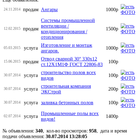
продам
Ангары
1000р
24.11.2014
Системы промышленной
вентиляции /
продам
1500р
12.02.2015
кондиционирования /
отопления
Изготовление и монтаж
услуга
1000р
05.03.2015
ангаров.
Отвод сварной 30° 330х12
продам
100р
15.06.2015
ст.12Х1М1Ф ГОСТ 22806-83
строительство полов всех
услуга
100р
30.07.2014
видов
строительная компания
услуга
200р
30.07.2014
ЭКСтрой
услуга
заливка бетонных полов
100р
30.07.2014
Промышленные полы всех
услуга
1400р
02.07.2014
видов!
№ объявления:
340
, кол-во просмотров
:
958
, дата и время
подачи объявления:
30.07.2014 13:28:05