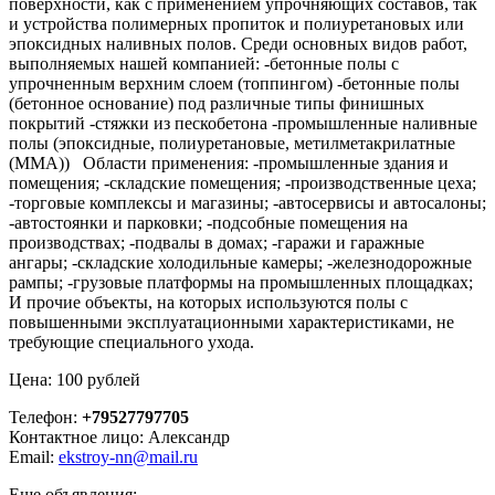
поверхности, как с применением упрочняющих составов, так
и устройства полимерных пропиток и полиуретановых или
эпоксидных наливных полов. Среди основных видов работ,
выполняемых нашей компанией: -бетонные полы с
упрочненным верхним слоем (топпингом) -бетонные полы
(бетонное основание) под различные типы финишных
покрытий -стяжки из пескобетона -промышленные наливные
полы (эпоксидные, полиуретановые, метилметакрилатные
(ММА)) Области применения: -промышленные здания и
помещения; -складские помещения; -производственные цеха;
-торговые комплексы и магазины; -автосервисы и автосалоны;
-автостоянки и парковки; -подсобные помещения на
производствах; -подвалы в домах; -гаражи и гаражные
ангары; -складские холодильные камеры; -железнодорожные
рампы; -грузовые платформы на промышленных площадках;
И прочие объекты, на которых используются полы с
повышенными эксплуатационными характеристиками, не
требующие специального ухода.
Цена: 100 рублей
Телефон:
+79527797705
Контактное лицо: Александр
Email:
ekstroy-nn@mail.ru
Еще объявления: