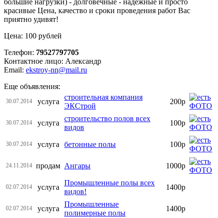
большие нагрузки) - долговечные - надёжные и просто
красивые Цена, качество и сроки проведения работ Вас
приятно удивят!
Цена: 100 рублей
Телефон:
79527797705
Контактное лицо: Александр
Email:
ekstroy-nn@mail.ru
Еще объявления:
строительная компания
услуга
200р
30.07.2014
ЭКСтрой
строительство полов всех
услуга
100р
30.07.2014
видов
услуга
бетонные полы
100р
30.07.2014
продам
Ангары
1000р
24.11.2014
Промышленные полы всех
услуга
1400р
02.07.2014
видов!
Промышленные
услуга
1400р
02.07.2014
полимерные полы