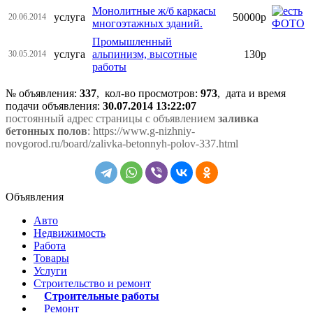
Монолитные ж/б каркасы
услуга
50000р
20.06.2014
многоэтажных зданий.
Промышленный
услуга
альпинизм, высотные
130р
30.05.2014
работы
№ объявления:
337
, кол-во просмотров
:
973
, дата и время
подачи объявления:
30.07.2014 13:22:07
постоянный адрес страницы с объявлением
заливка
бетонных полов
: https://www.g-nizhniy-
novgorod.ru/board/zalivka-betonnyh-polov-337.html
Объявления
Авто
Недвижимость
Работа
Товары
Услуги
Строительство и ремонт
Строительные работы
Ремонт