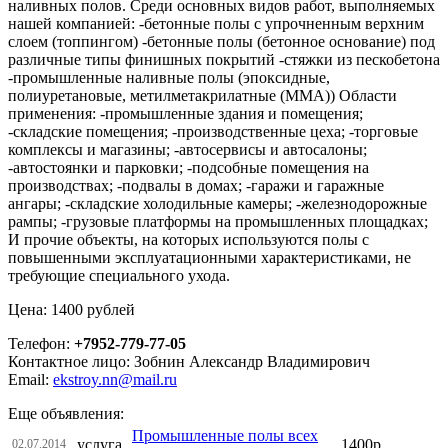
наливных полов. Среди основных видов работ, выполняемых
нашей компанией: -бетонные полы с упрочненным верхним
слоем (топпингом) -бетонные полы (бетонное основание) под
различные типы финишных покрытий -стяжки из пескобетона
-промышленные наливные полы (эпоксидные,
полиуретановые, метилметакрилатные (ММА)) Области
применения: -промышленные здания и помещения;
-складские помещения; -производственные цеха; -торговые
комплексы и магазины; -автосервисы и автосалоны;
-автостоянки и парковки; -подсобные помещения на
производствах; -подвалы в домах; -гаражи и гаражные
ангары; -складские холодильные камеры; -железнодорожные
рампы; -грузовые платформы на промышленных площадках;
И прочие объекты, на которых используются полы с
повышенными эксплуатационными характеристиками, не
требующие специального ухода.
Цена: 1400 рублей
Телефон:
+7952-779-77-05
Контактное лицо: Зобнин Александр Владимирович
Email:
ekstroy.nn@mail.ru
Еще объявления:
Промышленные полы всех
услуга
1400р
02.07.2014