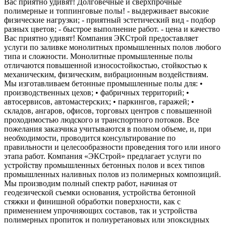
Вас приятно удивят! Долговечные и сверхпрочные
полимерные и топпинговые полы! - выдерживает высокие
физические нагрузки; - приятный эстетический вид - подбор
разных цветов; - быстрое выполнение работ. - цена и качество
Вас приятно удивят! Компания ЭКСтрой предоставляет
услуги по заливке монолитных промышленных полов любого
типа и сложности. Монолитные промышленные полы
отличаются повышенной износостойкостью, стойкостью к
механическим, физическим, вибрационным воздействиям.
Мы изготавливаем бетонные промышленные полы для: •
производственных цехов; • фабричных территорий; •
автосервисов, автомастерских; • паркингов, гаражей; •
складов, ангаров, офисов, торговых центров с повышенной
проходимостью людского и транспортного потоков. Все
пожелания заказчика учитываются в полном объеме, и, при
необходимости, проводится консультирование по
правильности и целесообразности проведения того или иного
этапа работ. Компания «ЭКСтрой» предлагает услуги по
устройству промышленных бетонных полов и всех типов
промышленных наливных полов из полимерных композиций.
Мы производим полный спектр работ, начиная от
геодезической съемки основания, устройства бетонной
стяжки и финишной обработки поверхности, как с
применением упрочняющих составов, так и устройства
полимерных пропиток и полиуретановых или эпоксидных