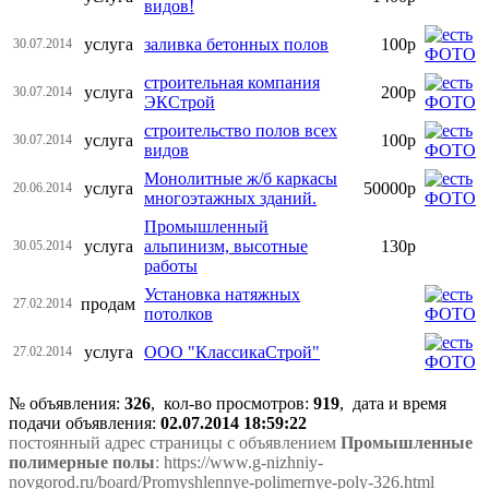
видов!
услуга
заливка бетонных полов
100р
30.07.2014
строительная компания
услуга
200р
30.07.2014
ЭКСтрой
строительство полов всех
услуга
100р
30.07.2014
видов
Монолитные ж/б каркасы
услуга
50000р
20.06.2014
многоэтажных зданий.
Промышленный
услуга
альпинизм, высотные
130р
30.05.2014
работы
Установка натяжных
продам
27.02.2014
потолков
услуга
ООО "КлассикаСтрой"
27.02.2014
№ объявления:
326
, кол-во просмотров
:
919
, дата и время
подачи объявления:
02.07.2014 18:59:22
постоянный адрес страницы с объявлением
Промышленные
полимерные полы
: https://www.g-nizhniy-
novgorod.ru/board/Promyshlennye-polimernye-poly-326.html