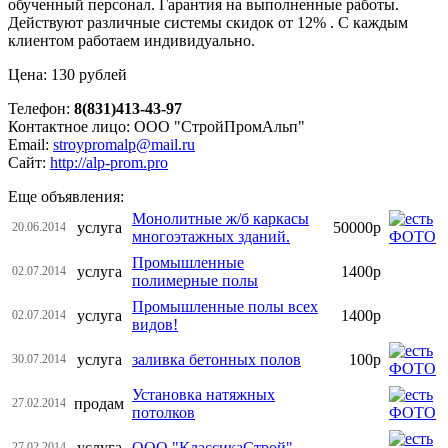
обученный персонал. Гарантия на выполненные работы.
Действуют различные системы скидок от 12% . С каждым
клиентом работаем индивидуально.
Цена: 130 рублей
Телефон:
8(831)413-43-97
Контактное лицо: ООО "СтройПромАльп"
Email:
stroypromalp@mail.ru
Сайт:
http://alp-prom.pro
Еще объявления:
Монолитные ж/б каркасы
услуга
50000р
20.06.2014
многоэтажных зданий.
Промышленные
услуга
1400р
02.07.2014
полимерные полы
Промышленные полы всех
услуга
1400р
02.07.2014
видов!
услуга
заливка бетонных полов
100р
30.07.2014
Установка натяжных
продам
27.02.2014
потолков
услуга
ООО "КлассикаСтрой"
27.02.2014