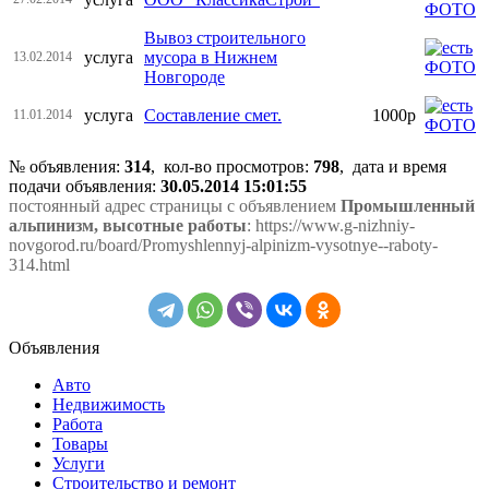
Вывоз строительного
услуга
мусора в Нижнем
13.02.2014
Новгороде
услуга
Составление смет.
1000р
11.01.2014
№ объявления:
314
, кол-во просмотров
:
798
, дата и время
подачи объявления:
30.05.2014 15:01:55
постоянный адрес страницы с объявлением
Промышленный
альпинизм, высотные работы
: https://www.g-nizhniy-
novgorod.ru/board/Promyshlennyj-alpinizm-vysotnye--raboty-
314.html
Объявления
Авто
Недвижимость
Работа
Товары
Услуги
Строительство и ремонт