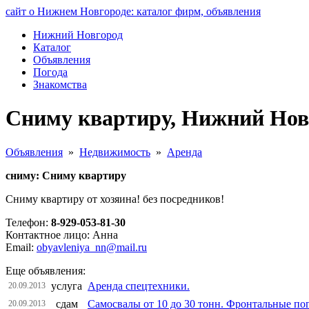
сайт о Нижнем Новгороде: каталог фирм, объявления
Нижний Новгород
Каталог
Объявления
Погода
Знакомства
Сниму квартиру, Нижний Нов
Объявления
»
Недвижимость
»
Аренда
сниму: Сниму квартиру
Сниму квартиру от хозяина! без посредников!
Телефон:
8-929-053-81-30
Контактное лицо: Анна
Email:
obyavleniya_nn@mail.ru
Еще объявления:
услуга
Аренда спецтехники.
20.09.2013
сдам
Самосвалы от 10 до 30 тонн. Фронтальные по
20.09.2013