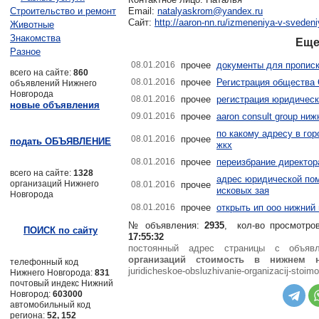
Строительство и ремонт
Email:
natalyaskrom@yandex.ru
Сайт:
http://aaron-nn.ru/izmeneniya-v-svedeni
Животные
Знакомства
Еще
Разное
08.01.2016
прочее
документы для прописк
всего на сайте:
860
08.01.2016
прочее
Регистрация общества
объявлений Нижнего
Новгорода
08.01.2016
прочее
регистрация юридическ
новые объявления
09.01.2016
прочее
aaron consult group ни
по какому адресу в го
08.01.2016
прочее
подать ОБЪЯВЛЕНИЕ
жкх
08.01.2016
прочее
переизбрание директор
всего на сайте:
1328
адрес юридической по
организаций Нижнего
08.01.2016
прочее
исковых зая
Новгорода
08.01.2016
прочее
открыть ип ооо нижний
№ объявления:
2935
, кол-во просмотро
ПОИСК по сайту
17:55:32
постоянный адрес страницы с объя
организаций стоимость в нижнем 
телефонный код
juridicheskoe-obsluzhivanie-organizacij-stoim
Нижнего Новгорода:
831
почтовый индекс Нижний
Новгород:
603000
автомобильный код
региона:
52, 152