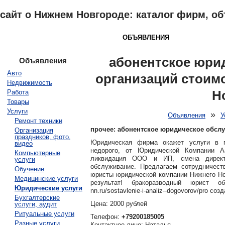
сайт о Нижнем Новгороде: каталог фирм, о
НИЖНИЙ НОВГОРОД
КАТАЛОГ
ОБЪЯВЛЕНИЯ
ПОГОДА
З
абонентское юри
Объявления
Авто
организаций стоим
Недвижимость
Н
Работа
Товары
Услуги
»
Объявления
У
Ремонт техники
прочее: абонентское юридическое обсл
Организация
праздников, фото,
Юридическая фирма окажет услуги в 
видео
недорого, от Юридической Компании А
Компьютерные
ликвидация ООО и ИП, смена директо
услуги
обслуживание. Предлагаем сотрудничес
Обучение
юристы юридической компании Нижнего Но
Медицинские услуги
результат! бракоразводный юрист обр
Юридические услуги
nn.ru/sostavlenie-i-analiz--dogovorov/pro с
Бухгалтерские
Цена: 2000 рублей
услуги, аудит
Ритуальные услуги
Телефон:
+79200185005
Разные услуги
Контактное лицо: Наталья